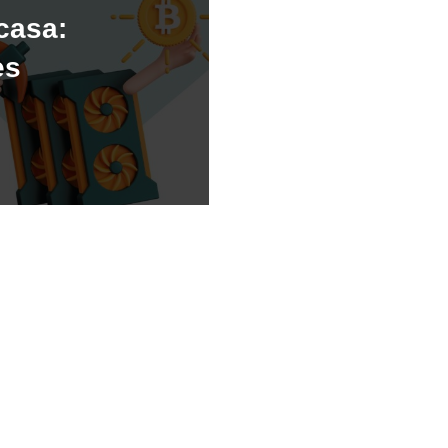
casa:
es