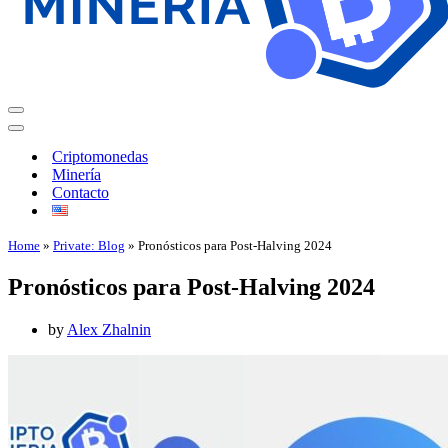
Criptomonedas
Minería
Contacto
Home
»
Private: Blog
»
Pronósticos para Post-Halving 2024
Pronósticos para Post-Halving 2024
by
Alex Zhalnin