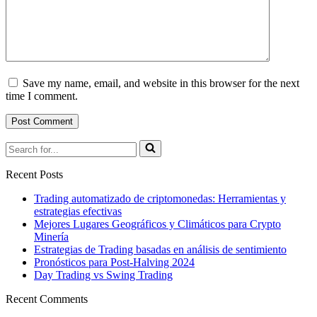
Save my name, email, and website in this browser for the next
time I comment.
Recent Posts
Trading automatizado de criptomonedas: Herramientas y
estrategias efectivas
Mejores Lugares Geográficos y Climáticos para Crypto
Minería
Estrategias de Trading basadas en análisis de sentimiento
Pronósticos para Post-Halving 2024
Day Trading vs Swing Trading
Recent Comments