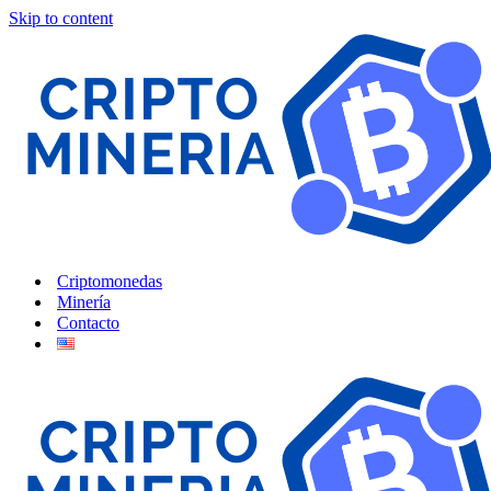
Skip to content
Criptomonedas
Minería
Contacto