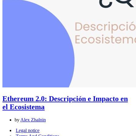
Ethereum 2.0: Descripción e Impacto en
el Ecosistema
by
Alex Zhalnin
Legal notice