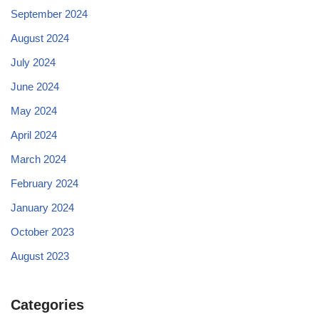
September 2024
August 2024
July 2024
June 2024
May 2024
April 2024
March 2024
February 2024
January 2024
October 2023
August 2023
Categories