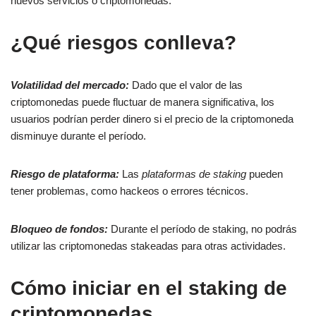
nuevos servicios o criptomonedas.
¿Qué riesgos conlleva?
Volatilidad del mercado:
Dado que el valor de las
criptomonedas puede fluctuar de manera significativa, los
usuarios podrían perder dinero si el precio de la criptomoneda
disminuye durante el período.
Riesgo de plataforma:
Las
plataformas de staking
pueden
tener problemas, como hackeos o errores técnicos.
Bloqueo de fondos:
Durante el período de staking, no podrás
utilizar las criptomonedas stakeadas para otras actividades.
Cómo iniciar en el staking de
criptomonedas