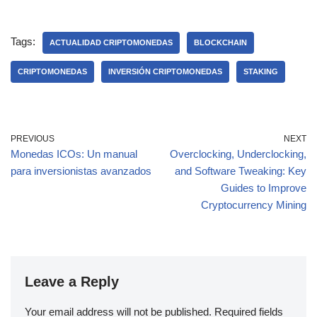
Tags:
ACTUALIDAD CRIPTOMONEDAS
BLOCKCHAIN
CRIPTOMONEDAS
INVERSIÓN CRIPTOMONEDAS
STAKING
PREVIOUS
NEXT
Monedas ICOs: Un manual
Overclocking, Underclocking,
para inversionistas avanzados
and Software Tweaking: Key
Guides to Improve
Cryptocurrency Mining
Leave a Reply
Your email address will not be published.
Required fields