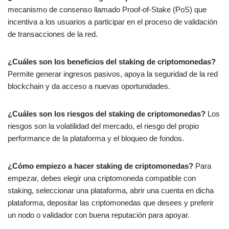
mecanismo de consenso llamado Proof-of-Stake (PoS) que
incentiva a los usuarios a participar en el proceso de validación
de transacciones de la red.
¿Cuáles son los beneficios del staking de criptomonedas?
Permite generar ingresos pasivos, apoya la seguridad de la red
blockchain y da acceso a nuevas oportunidades.
¿Cuáles son los riesgos del staking de criptomonedas?
Los
riesgos son la volatilidad del mercado, el riesgo del propio
performance de la plataforma y el bloqueo de fondos.
¿Cómo empiezo a hacer staking de criptomonedas?
Para
empezar, debes elegir una criptomoneda compatible con
staking, seleccionar una plataforma, abrir una cuenta en dicha
plataforma, depositar las criptomonedas que desees y preferir
un nodo o validador con buena reputación para apoyar.