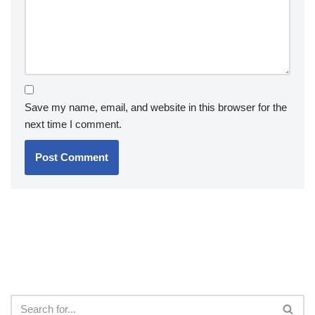
Save my name, email, and website in this browser for the
next time I comment.