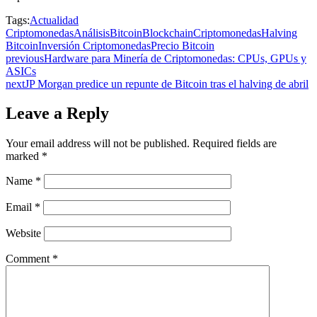
Tags:
Actualidad
Criptomonedas
Análisis
Bitcoin
Blockchain
Criptomonedas
Halving
Bitcoin
Inversión Criptomonedas
Precio Bitcoin
previous
Hardware para Minería de Criptomonedas: CPUs, GPUs y
ASICs
next
JP Morgan predice un repunte de Bitcoin tras el halving de abril
Leave a Reply
Your email address will not be published.
Required fields are
marked
*
Name
*
Email
*
Website
Comment
*